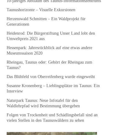
10-jähriges Jubiläum des Taunus-Informationszentrums
Taunushorizonte – Visuelle Exkursionen
Herzenswald Schmitten – Ein Waldprojekt für
Generationen
Heidenrod: Die Bürgerstiftung Unser Land lobt den
Umweltpreis 2021 aus
Hessenpark: Jahresrückblick auf eine etwas andere
Museumssaison 2020
Rheingau, Taunus oder: Gehört der Rheingau zum
Taunus?
Das Blühfeld von Oberreifenberg wurde eingeweiht
Susanne Kronenberg – Lieblingsplätze im Taunus: Ein
Interview
Naturpark Taunus: Neue Infotafel für den
Waldlehrpfad wird Bestimmung übergeben
Folgen von Trockenheit und Schädlingsbefall sind an
vielen Stellen in den Taunuswäldern zu sehen