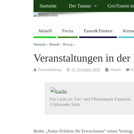
Startseite
Der Taunus
GeoTouren i
Taunuswelten
Aktuell
Focus
Essen&Trinken
Kenne
Geotourismus und Kulturlandschaft
Startseite
»
Aktuell
» Beitrag »
Veranstaltungen in der
Pressemitteilung
21. November 2018
Aktuell
K
Ein Luchs im Tier- und Pflanzenpark Fasanerie.
©Alexander Stahr
Reihe „Natur-Erleben für Erwachsene“ einen Vortrag