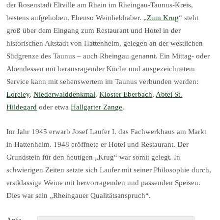
der Rosenstadt Eltville am Rhein im Rheingau-Taunus-Kreis,
bestens aufgehoben. Ebenso Weinliebhaber. „
Zum Krug
“ steht
groß über dem Eingang zum Restaurant und Hotel in der
historischen Altstadt von Hattenheim, gelegen an der westlichen
Südgrenze des Taunus – auch Rheingau genannt. Ein Mittag- oder
Abendessen mit herausragender Küche und ausgezeichnetem
Service kann mit sehenswertem im Taunus verbunden werden:
Loreley
,
Niederwalddenkmal
,
Kloster Eberbach
,
Abtei St.
Hildegard
oder etwa
Hallgarter Zange
.
Im Jahr 1945 erwarb Josef Laufer I. das Fachwerkhaus am Markt
in Hattenheim. 1948 eröffnete er Hotel und Restaurant. Der
Grundstein für den heutigen „Krug“ war somit gelegt. In
schwierigen Zeiten setzte sich Laufer mit seiner Philosophie durch,
erstklassige Weine mit hervorragenden und passenden Speisen.
Dies war sein „Rheingauer Qualitätsanspruch“.