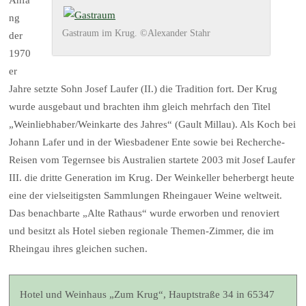
Anfa
ng
Gastraum im Krug. ©Alexander Stahr
der
1970
er
Jahre setzte Sohn Josef Laufer (II.) die Tradition fort. Der Krug
wurde ausgebaut und brachten ihm gleich mehrfach den Titel
„Weinliebhaber/Weinkarte des Jahres“ (Gault Millau). Als Koch bei
Johann Lafer und in der Wiesbadener Ente sowie bei Recherche-
Reisen vom Tegernsee bis Australien startete 2003 mit Josef Laufer
III. die dritte Generation im Krug. Der Weinkeller beherbergt heute
eine der vielseitigsten Sammlungen Rheingauer Weine weltweit.
Das benachbarte „Alte Rathaus“ wurde erworben und renoviert
und besitzt als Hotel sieben regionale Themen-Zimmer, die im
Rheingau ihres gleichen suchen.
Hotel und Weinhaus „Zum Krug“, Hauptstraße 34 in 65347